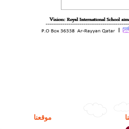
ا
موقعنا